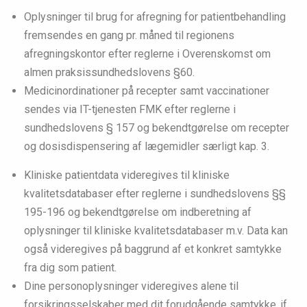
Oplysninger til brug for afregning for patientbehandling
fremsendes en gang pr. måned til regionens
afregningskontor efter reglerne i Overenskomst om
almen praksissundhedslovens §60.
Medicinordinationer på recepter samt vaccinationer
sendes via IT-tjenesten FMK efter reglerne i
sundhedslovens § 157 og bekendtgørelse om recepter
og dosisdispensering af lægemidler særligt kap. 3.
Kliniske patientdata videregives til kliniske
kvalitetsdatabaser efter reglerne i sundhedslovens §§
195-196 og bekendtgørelse om indberetning af
oplysninger til kliniske kvalitetsdatabaser m.v. Data kan
også videregives på baggrund af et konkret samtykke
fra dig som patient.
Dine personoplysninger videregives alene til
forsikringsselskaber med dit forudgående samtykke, jf.